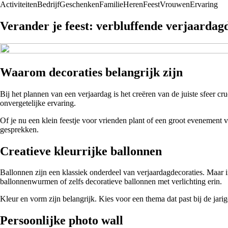
Activiteiten
Bedrijf
Geschenken
Familie
Heren
Feest
Vrouwen
Ervaring
Verander je feest: verbluffende verjaardag
Waarom decoraties belangrijk zijn
Bij het plannen van een verjaardag is het creëren van de juiste sfeer c
onvergetelijke ervaring.
Of je nu een klein feestje voor vrienden plant of een groot evenement 
gesprekken.
Creatieve kleurrijke ballonnen
Ballonnen zijn een klassiek onderdeel van verjaardagdecoraties. Maar i
ballonnenwurmen of zelfs decoratieve ballonnen met verlichting erin.
Kleur en vorm zijn belangrijk. Kies voor een thema dat past bij de jari
Persoonlijke photo wall