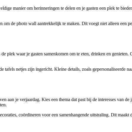
eweldige manier om herinneringen te delen en je gasten een plek te biede
 om de photo wall aantrekkelijk te maken. Dit voegt niet alleen een per
t is de plek waar je gasten samenkomen om te eten, drinken en geniete
de tafels netjes zijn ingericht. Kleine details, zoals gepersonaliseerde 
en aan je verjaardag. Kies een thema dat past bij de interesses van de
ten.
decoraties, coördineren voor een samenhangende uitstraling. Dit maakt de