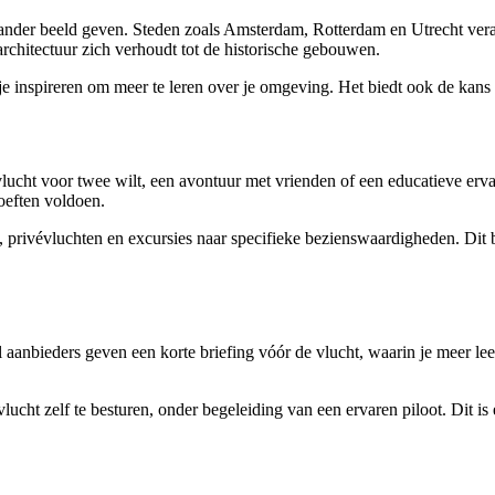
al ander beeld geven. Steden zoals Amsterdam, Rotterdam en Utrecht vera
rchitectuur zich verhoudt tot de historische gebouwen.
je inspireren om meer te leren over je omgeving. Het biedt ook de kans 
vlucht voor twee wilt, een avontuur met vrienden of een educatieve erva
oeften voldoen.
 privévluchten en excursies naar specifieke bezienswaardigheden. Dit bete
l aanbieders geven een korte briefing vóór de vlucht, waarin je meer lee
ucht zelf te besturen, onder begeleiding van een ervaren piloot. Dit i